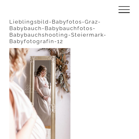
Zum
Inhalt
Lieblingsbild-Babyfotos-Graz-
Babybauch-Babybauchfotos-
springen
Babybauchshooting-Steiermark-
Babyfotografin-12