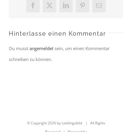
Facebook
X
LinkedIn
Pinterest
E-
Mail
Hinterlasse einen Kommentar
Du musst
angemeldet
sein, um einen Kommentar
schreiben zu können.
© Copyright
2026 by Lieblingsbild | All Rights
Reserved | Powered by